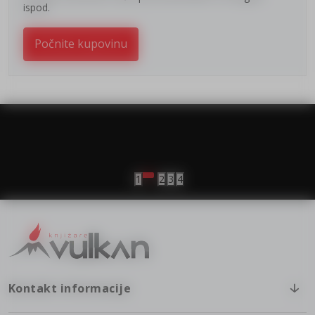
ispod.
Počnite kupovinu
vulkan klub
Vulkanova Klub članska karta
1
2
3
4
Kontakt informacije