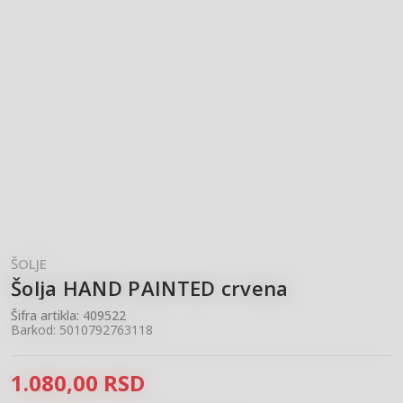
ŠOLJE
Šolja HAND PAINTED crvena
Šifra artikla:
409522
Barkod:
5010792763118
1.080,00
RSD