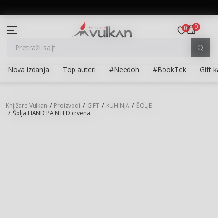
BESPLATNA ISPORUKA za porudžbine preko 3.500,00 din
0
0
Pretraži sajt
Newsletter prijava
Prijavite se na newsletter i budite u toku sa najnovijim
Nova izdanja
Top autori
#Needoh
#BookTok
Gift k
kolekcijama, promocijama i događajima.
Unesite Vašu e‑mail adresu da biste se prijavili na newsletter.
Knjižare Vulkan
Proizvodi
GIFT
KUHINJA
ŠOLJE
Šolja HAND PAINTED crvena
Prijavi se
Potvrđujem da imam 18 godina ili više i da sam pročitao, razumeo
i slažem se sa
politikom privatnosti