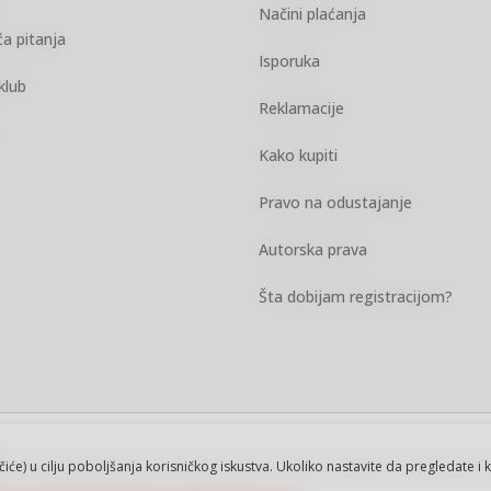
Načini plaćanja
a pitanja
Isporuka
klub
Reklamacije
Kako kupiti
Pravo na odustajanje
Autorska prava
Šta dobijam registracijom?
kazu slika i samih cena, ali ne možemo
ačiće) u cilju poboljšanja korisničkog iskustva. Ukoliko nastavite da pregledate i 
vi artikli prikazani na sajtu su deo naše
ku.