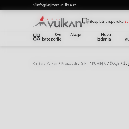
KOLIČINSKI POPUST ::: Dodatnih 10% na tri kupljena artikla
info@knjizare-vulkan.rs
Besplatna isporuka
Za
Sve
Akcije
Nova
kategorije
izdanja
au
Knjižare Vulkan
Proizvodi
GIFT
KUHINJA
ŠOLJE
Šol