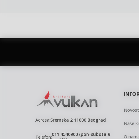
vulkan klub
Vulkanova Klub članska karta
INFO
Novost
Adresa:
Sremska 2 11000 Beograd
Naše kn
011 4540900 (pon-subota 9
O nam
Telefon: