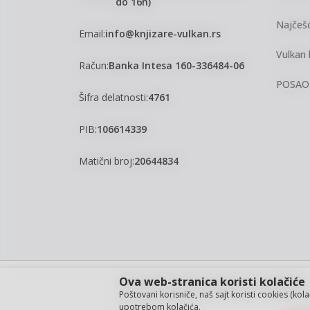
do 16h)
Najčešć
Email:
info@knjizare-vulkan.rs
Vulkan 
Račun:
Banka Intesa 160-336484-06
POSAO
Šifra delatnosti:
4761
PIB:
106614339
Matični broj:
20644834
Ova web-stranica koristi kolačiće
Nastojimo da budemo što precizniji u opisu proizvoda, pri
Poštovani korisniče, naš sajt koristi cookies (kol
garantovati da su sve informacije kompletne i bez grešaka. S
upotrebom kolačića.
ponude i ne podrazumeva da su dostupni u svakom trenut