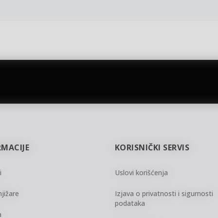
gift kartica
besplatna isporuka
Poklon kartica za svaku priliku
Za porudžbine preko 3.50
RMACIJE
KORISNIČKI SERVIS
i
Uslovi korišćenja
jižare
Izjava o privatnosti i sigurnosti
podataka
a