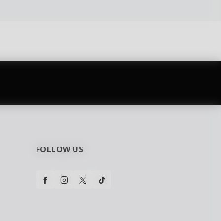
najčešća pitanja
0 dinara
Kontaktirajte nas za pomoć
FOLLOW US