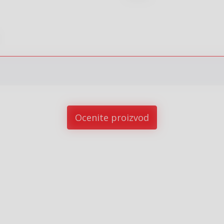
Ocenite proizvod
%
15
%
15
%
sletter prijava
javite se na newsletter i budite u toku sa najnovijim kolekcijama,