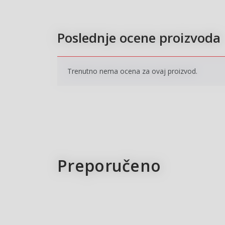
Poslednje ocene proizvoda
Trenutno nema ocena za ovaj proizvod.
Preporučeno
15
%
15
New
Pri