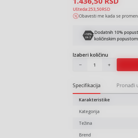
1.436,50
RSD
Ušteda:
253,50
RSD
Obavesti me kada se promen
Dodatnih 10% popusta 
količinskim popustom
Izaberi količinu
Specifikacija
Pronađi 
Karakteristike
Kategorija
Težina
Brend