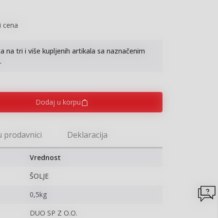
i cena
na tri i više kupljenih artikala sa naznačenim
.
Dodaj u korpu
u prodavnici
Deklaracija
Vrednost
ŠOLJE
0,5kg
DUO SP Z O.O.