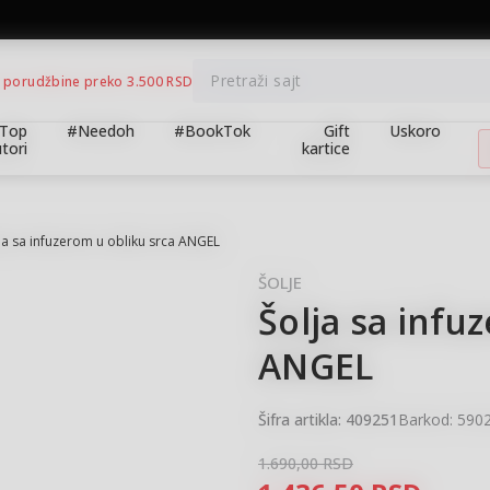
BESPLATNA ISPORUKA za porudžbine preko 3.500,00 din
Pretraži sajt
 porudžbine preko 3.500 RSD
Top
#Needoh
#BookTok
Gift
Uskoro
tori
kartice
ja sa infuzerom u obliku srca ANGEL
ŠOLJE
Šolja sa infu
15
%
ANGEL
Šifra artikla:
409251
Barkod:
590
1.690,00
RSD