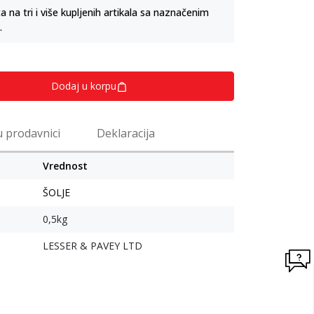
na tri i više kupljenih artikala sa naznačenim
.
Dodaj u korpu
u prodavnici
Deklaracija
Vrednost
ŠOLJE
0,5kg
LESSER & PAVEY LTD