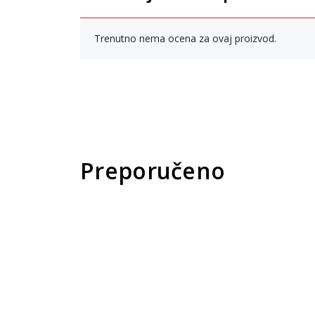
Trenutno nema ocena za ovaj proizvod.
Preporučeno
15
%
15
New
Pri
pro
Un