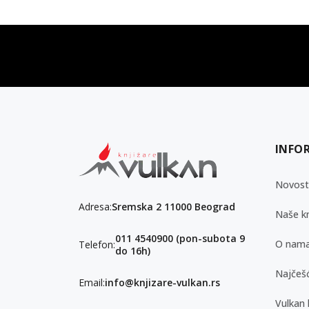
vulkan klub
Vulkanova Klub članska karta
INFO
Novost
Adresa:
Sremska 2 11000 Beograd
Naše kn
011 4540900 (pon-subota 9
O nam
Telefon:
do 16h)
Najčešć
Email:
info@knjizare-vulkan.rs
Vulkan 