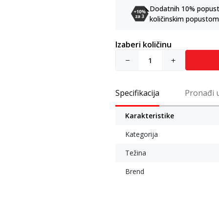
Dodatnih 10% popusta 
količinskim popustom
Izaberi količinu
Specifikacija
Pronađi 
Karakteristike
Kategorija
Težina
Brend