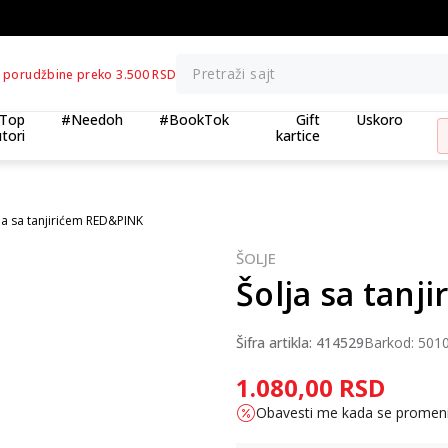
BESPLATNA ISPORUKA za porudžbine preko 3.500,00 din
Pretraži sajt
 porudžbine preko 3.500 RSD
Top
#Needoh
#BookTok
Gift
Uskoro
tori
kartice
ja sa tanjirićem RED&PINK
ŠOLJE
Šolja sa tan
Šifra artikla:
414529
Barkod:
501
1.080,00
RSD
Obavesti me kada se promen