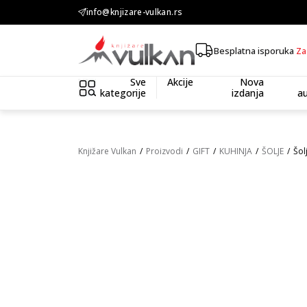
KOLIČINSKI POPUST ::: Dodatnih 10% na tri kupljena artikla
info@knjizare-vulkan.rs
Besplatna isporuka
Za
Sve
Akcije
Nova
kategorije
izdanja
au
Knjižare Vulkan
Proizvodi
GIFT
KUHINJA
ŠOLJE
Šol