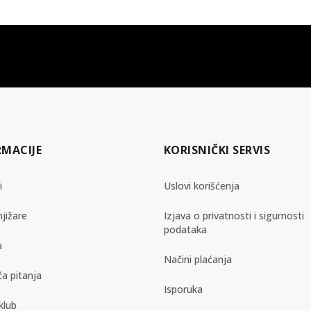
gift kartica
besplatna isporuka
Poklon kartica za svaku priliku
Za porudžbine preko 3.50
RMACIJE
KORISNIČKI SERVIS
i
Uslovi korišćenja
jižare
Izjava o privatnosti i sigurnosti
podataka
a
Načini plaćanja
a pitanja
Isporuka
klub