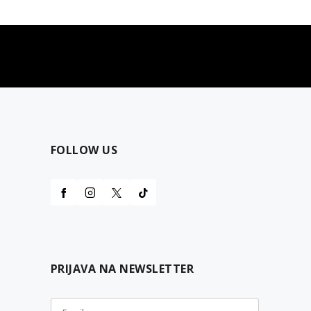
najčešća pitanja
0 dinara
Kontaktirajte nas za pomoć
FOLLOW US
PRIJAVA NA NEWSLETTER