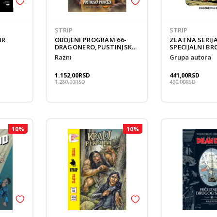
Prijavi se
Potvrđujem da imam 18 godina ili više i da sam pročitao, razumeo i slažem se
STRIP
STRIP
politikom privatnosti
IR
OBOJENI PROGRAM 66-
ZLATNA SERIJA
DRAGONERO,PUSTINJSKA
SPECIJALNI BRO
PRINCEZA
ZAGONETKA B
Razni
grupa autora
1.152,00
RSD
441,00
RSD
1.280,00
RSD
490,00
RSD
10
%
10
%