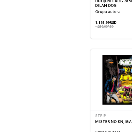
OBOJENI PROGRAM 
DILAN DOG
grupa autora
1.151,99
RSD
1.280,00
RSD
STRIP
MISTER NO KNJIGA
grupa autora