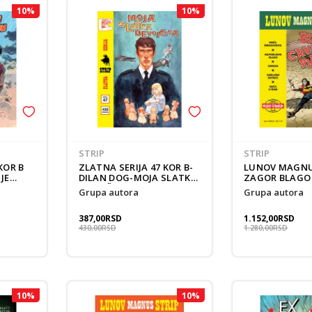
10
%
10
%
STRIP
STRIP
KOR B
ZLATNA SERIJA 47 KOR B-
LUNOV MAGNUS
JE
DILAN DOG-MOJA SLATKA
ZAGOR BLAGO
DEVOJČICA
PLANINE KOR 
grupa autora
grupa autora
387,00
RSD
1.152,00
RSD
430,00
RSD
1.280,00
RSD
10
%
10
%