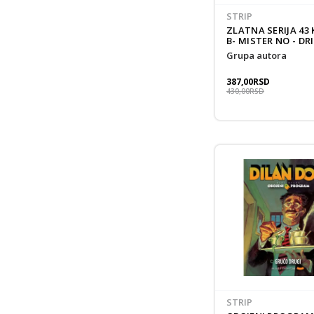
STRIP
ZLATNA SERIJA 43
B- MISTER NO - D
grupa autora
387,00
RSD
430,00
RSD
STRIP