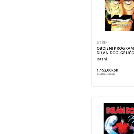
STRIP
OBOJENI PROGRAM
DILAN DOG-GRUČ
ČETVRTI
Razni
1.152,00
RSD
1.280,00
RSD