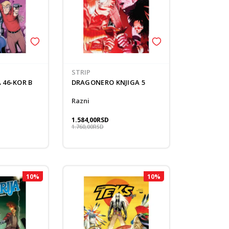
STRIP
 46-KOR B
DRAGONERO KNJIGA 5
Razni
1.584,00
RSD
1.760,00
RSD
10
%
10
%