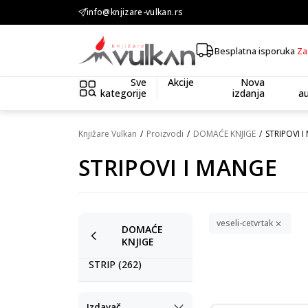
KOLIČINSKI POPUST ::: Dodatnih 10% na tri kupljena artikla
info@knjizare-vulkan.rs
Besplatna isporuka
Za
Sve
Akcije
Nova
kategorije
izdanja
au
Knjižare Vulkan
Proizvodi
DOMAĆE KNJIGE
STRIPOVI 
STRIPOVI I MANGE
veseli-cetvrtak
DOMAĆE
KNJIGE
STRIP (262)
Izdavač