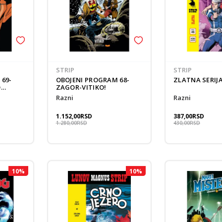
STRIP
STRIP
 69-
OBOJENI PROGRAM 68-
ZLATNA SERIJA
O
ZAGOR-VITIKO!
Razni
Razni
1.152,00
RSD
387,00
RSD
1.280,00
RSD
430,00
RSD
10
%
10
%