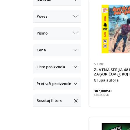
Povez
Pismo
Cena
STRIP
Liste proizvoda
ZLATNA SERIJA 48 
ZAGOR ČOVEK KOJI 
DOŠAO SA KIŠOM
grupa autora
Pretraži proizvode
387,00
RSD
430,00
RSD
Resetuj filtere