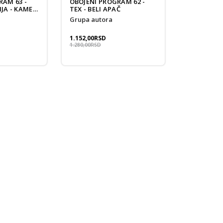
RAM 63 -
OBOJENI PROGRAM 62 -
IJA - KAMEN
TEX - BELI APAČ
grupa autora
1.152,00
RSD
1.280,00
RSD