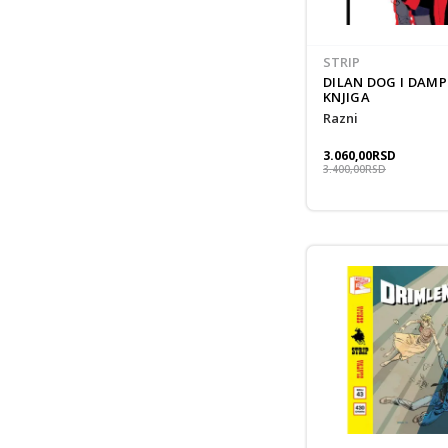
STRIP
DILAN DOG I DAMP
KNJIGA
Razni
3.060,00
RSD
3.400,00
RSD