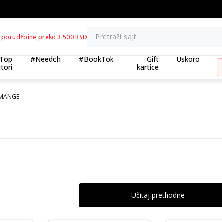
BESPLATNA ISPORUKA za porudžbine preko 3.500,00 din
Pretraži sajt
 porudžbine preko 3.500 RSD
Top
#Needoh
#BookTok
Gift
Uskoro
tori
kartice
I MANGE
Učitaj prethodne