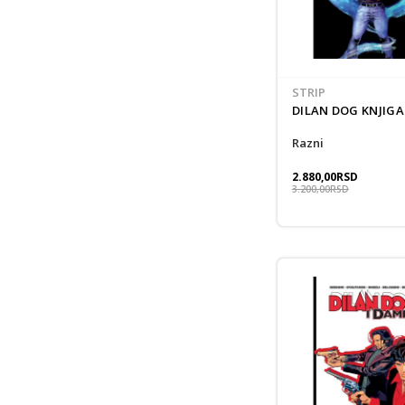
STRIP
DILAN DOG KNJIGA
Razni
2.880,00
RSD
3.200,00
RSD
New
Pri
pro
Un