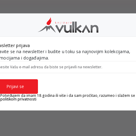
Ocenite proizvod
sletter prijava
javite se na newsletter i budite u toku sa najnovijim kolekcijama,
mocijama i događajima.
esite Vašu e‑mail adresu da biste se prijavili na newsletter.
Prijavi se
%
10
%
15
%
Potvrđujem da imam 18 godina ili više i da sam pročitao, razumeo i slažem se
politikom privatnosti