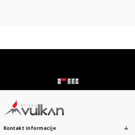
vulkan klub
Vulkanova Klub članska karta
1
2
3
4
Kontakt informacije