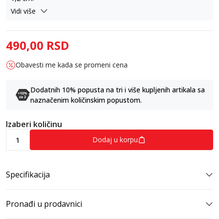
Vidi više
490,00
RSD
Obavesti me kada se promeni cena
Dodatnih 10% popusta na tri i više kupljenih artikala sa
naznačenim količinskim popustom.
Izaberi količinu
Dodaj u korpu
Specifikacija
Pronađi u prodavnici