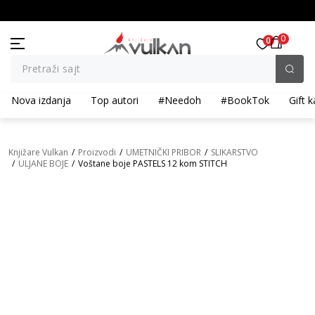
BESPLATNA ISPORUKA za porudžbine preko 3.500,00 din
0
0
Pretraži sajt
Nova izdanja
Top autori
#Needoh
#BookTok
Gift k
Knjižare Vulkan
Proizvodi
UMETNIČKI PRIBOR
SLIKARSTVO
ULJANE BOJE
Voštane boje PASTELS 12 kom STITCH