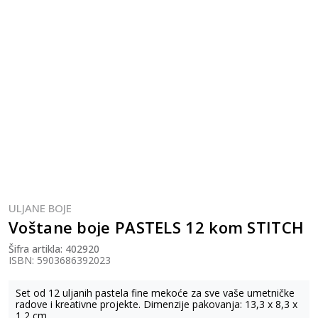
ULJANE BOJE
Voštane boje PASTELS 12 kom STITCH
Šifra artikla:
402920
ISBN: 5903686392023
Set od 12 uljanih pastela fine mekoće za sve vaše umetničke
radove i kreativne projekte. Dimenzije pakovanja: 13,3 x 8,3 x
1,2 cm.