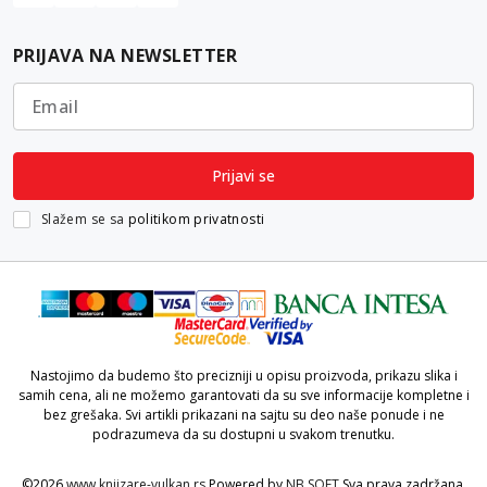
PRIJAVA NA NEWSLETTER
Email
Prijavi se
Slažem se sa
politikom privatnosti
Nastojimo da budemo što precizniji u opisu proizvoda, prikazu slika i
samih cena, ali ne možemo garantovati da su sve informacije kompletne i
bez grešaka. Svi artikli prikazani na sajtu su deo naše ponude i ne
podrazumeva da su dostupni u svakom trenutku.
©2026
www.knjizare-vulkan.rs
Powered by
NB SOFT
Sva prava zadržana.