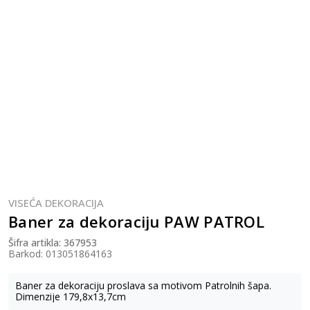
VISEĆA DEKORACIJA
Baner za dekoraciju PAW PATROL
Šifra artikla:
367953
Barkod:
013051864163
Baner za dekoraciju proslava sa motivom Patrolnih šapa.
Dimenzije 179,8x13,7cm