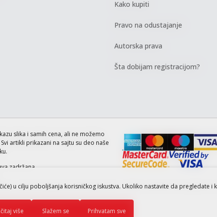
Kako kupiti
Pravo na odustajanje
Autorska prava
Šta dobijam registracijom?
kazu slika i samih cena, ali ne možemo
vi artikli prikazani na sajtu su deo naše
ku.
ava zadržana.
ačiće) u cilju poboljšanja korisničkog iskustva. Ukoliko nastavite da pregledate i 
čitaj više
Slažem se
Prihvatam sve