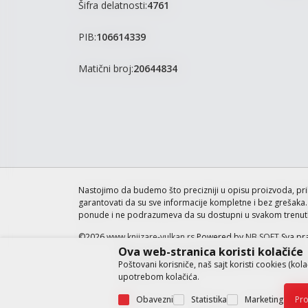
Šifra delatnosti:
4761
PIB:
106614339
Matični broj:
20644834
Nastojimo da budemo što precizniji u opisu proizvoda, pri
garantovati da su sve informacije kompletne i bez grešaka. S
ponude i ne podrazumeva da su dostupni u svakom trenut
©2026
www.knjizare-vulkan.rs
Powered by
NB SOFT
Sva pr
Ova web-stranica koristi kolačiće
Poštovani korisniče, naš sajt koristi cookies (kol
upotrebom kolačića.
Obavezni
Statistika
Marketing
Pro