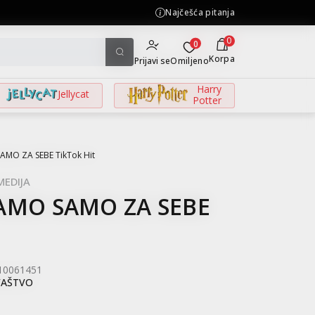
Najčešća pitanja
KOLIČINSKI POPUST ::: Do
0
0
Korpa
Prijavi se
Omiljeno
Harry
Jellycat
Potter
MO ZA SEBE TikTok Hit
MEDIJA
AMO SAMO ZA SEBE
10061451
VAŠTVO