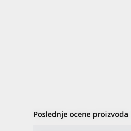
Poslednje ocene proizvoda
New
Pri
pro