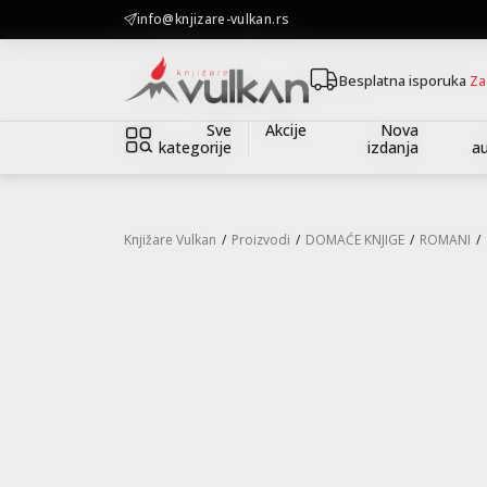
KOLIČINSKI POPUST ::: Dodatnih 10% na tri kupljena artikla
info@knjizare-vulkan.rs
Besplatna isporuka
Za
Sve
Akcije
Nova
kategorije
izdanja
au
Knjižare Vulkan
Proizvodi
DOMAĆE KNJIGE
ROMANI