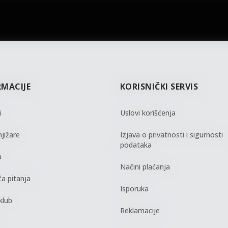
gift kartica
besplatna isporuka
Poklon kartica za svaku priliku
Za porudžbine preko 3.50
RMACIJE
KORISNIČKI SERVIS
i
Uslovi korišćenja
jižare
Izjava o privatnosti i sigurnosti
podataka
a
Načini plaćanja
a pitanja
Isporuka
klub
Reklamacije