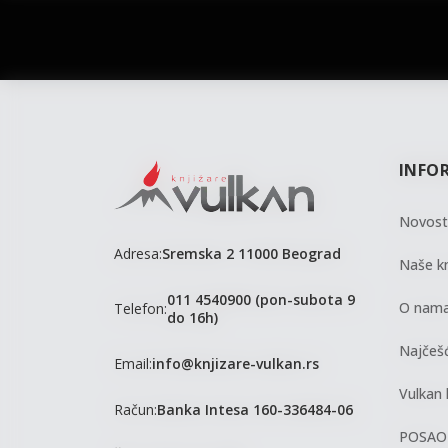
vulkan klub
Vulkanova Klub članska karta
INFO
Novost
Adresa:
Sremska 2 11000 Beograd
Naše kn
011 4540900 (pon-subota 9
O nam
Telefon:
do 16h)
Najčešć
Email:
info@knjizare-vulkan.rs
Vulkan 
Račun:
Banka Intesa 160-336484-06
POSAO