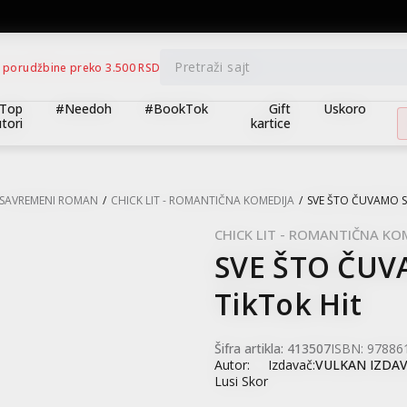
BESPLATNA ISPORUKA za porudžbine preko 3.500,00 din
Pretraži sajt
 porudžbine preko 3.500 RSD
Top
#Needoh
#BookTok
Gift
Uskoro
tori
kartice
SAVREMENI ROMAN
CHICK LIT - ROMANTIČNA KOMEDIJA
SVE ŠTO ČUVAMO SA
CHICK LIT - ROMANTIČNA KO
SVE ŠTO ČUV
15
%
TikTok Hit
Šifra artikla:
413507
ISBN: 97886
Autor:
Izdavač:
VULKAN IZDA
Lusi Skor