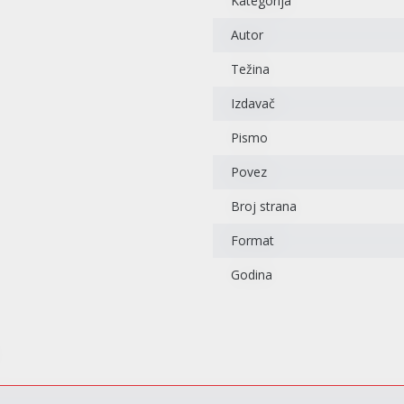
Kategorija
Autor
Težina
Izdavač
Pismo
Povez
Broj strana
Format
Godina
sletter prijava
javite se na newsletter i budite u toku sa najnovijim kolekcijama,
mocijama i događajima.