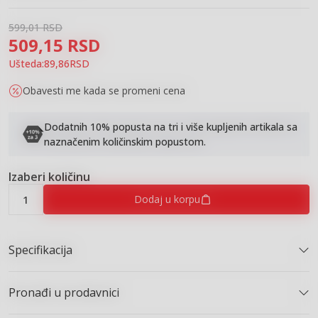
599,01
RSD
509,15
RSD
Ušteda:
89,86
RSD
Obavesti me kada se promeni cena
Dodatnih 10% popusta na tri i više kupljenih artikala sa
naznačenim količinskim popustom.
Izaberi količinu
Dodaj u korpu
Specifikacija
Pronađi u prodavnici