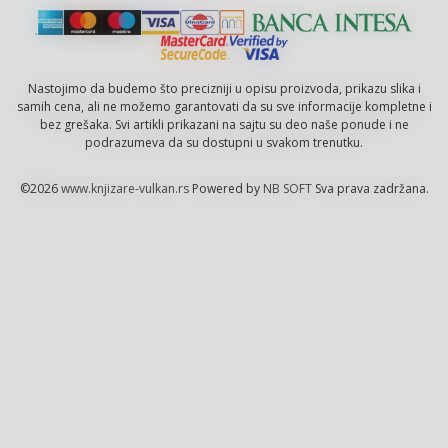
Nastojimo da budemo što precizniji u opisu proizvoda, prikazu slika i
samih cena, ali ne možemo garantovati da su sve informacije kompletne i
bez grešaka. Svi artikli prikazani na sajtu su deo naše ponude i ne
podrazumeva da su dostupni u svakom trenutku.
©2026
www.knjizare-vulkan.rs
Powered by
NB SOFT
Sva prava zadržana.