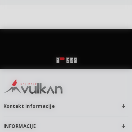
vulkan klub
Vulkanova Klub članska karta
1
2
3
4
Kontakt informacije
INFORMACIJE