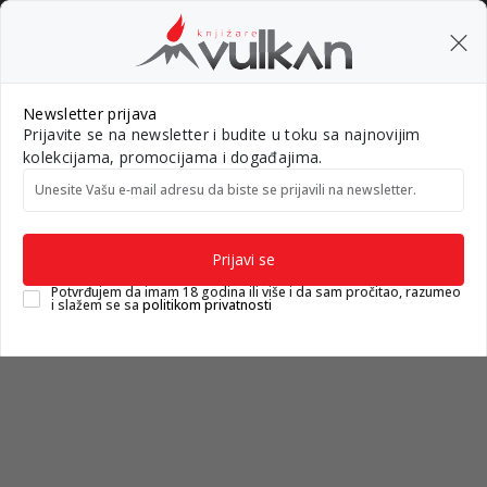
BESPLATNA ISPORUKA za porudžbine preko 3.500,00 din
0
0
Pretraži sajt
Newsletter prijava
Prijavite se na newsletter i budite u toku sa najnovijim
Nova izdanja
Top autori
#Needoh
#BookTok
Gift k
kolekcijama, promocijama i događajima.
Unesite Vašu e‑mail adresu da biste se prijavili na newsletter.
Knjižare Vulkan
Proizvodi
ENGLISH BOOKS
FICTION
CLASSICS
CLASSICS
HANS CHRISTIAN ANDERSENS COMPLETE FAIRY TALES new
Prijavi se
Potvrđujem da imam 18 godina ili više i da sam pročitao, razumeo
i slažem se sa
politikom privatnosti
15
%