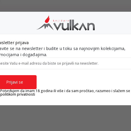
sletter prijava
Ocenite proizvod
javite se na newsletter i budite u toku sa najnovijim kolekcijama,
mocijama i događajima.
esite Vašu e‑mail adresu da biste se prijavili na newsletter.
Prijavi se
Potvrđujem da imam 18 godina ili više i da sam pročitao, razumeo i slažem se
politikom privatnosti