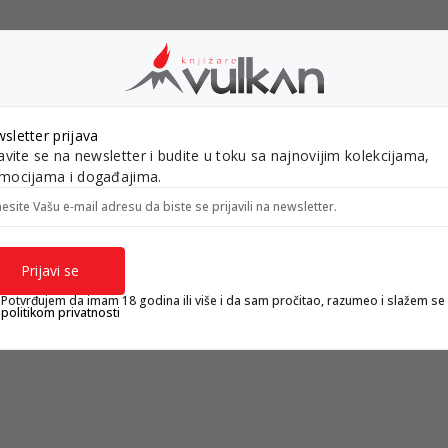
Ocenite proizvod
sletter prijava
javite se na newsletter i budite u toku sa najnovijim kolekcijama,
mocijama i događajima.
esite Vašu e‑mail adresu da biste se prijavili na newsletter.
%
15
%
Prijavi se
Potvrđujem da imam 18 godina ili više i da sam pročitao, razumeo i slažem se
politikom privatnosti
HORROR
HORROR
STRANGE TALES
THE POSSESSION