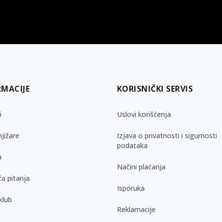
gift kartica
besplatna isporuka
Poklon kartica za svaku priliku
Za porudžbine preko 3.50
RMACIJE
KORISNIČKI SERVIS
i
Uslovi korišćenja
jižare
Izjava o privatnosti i sigurnosti
podataka
a
Načini plaćanja
a pitanja
Isporuka
klub
Reklamacije