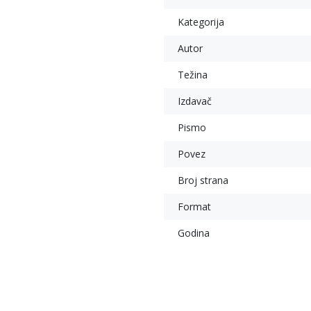
Kategorija
Autor
Težina
Izdavač
Pismo
Povez
Broj strana
Format
sletter prijava
javite se na newsletter i budite u toku sa najnovijim kolekcijama,
Godina
mocijama i događajima.
esite Vašu e‑mail adresu da biste se prijavili na newsletter.