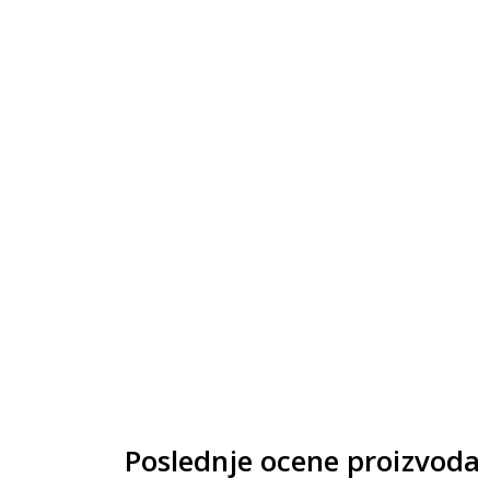
New
Pri
pro
Un
Poslednje ocene proizvoda