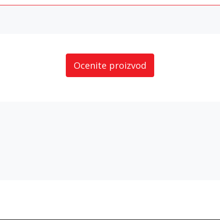
Prijavi se
Potvrđujem da imam 18 godina ili više i da sam pročitao, razumeo i slažem se
politikom privatnosti
Ocenite proizvod