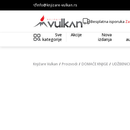
KOLIČINSKI POPUST ::: Dodatnih 10% na tri kupljena artikla
info@knjizare-vulkan.rs
Besplatna isporuka
Za
Sve
Akcije
Nova
kategorije
izdanja
au
Knjižare Vulkan
Proizvodi
DOMAĆE KNJIGE
UDŽBENICI 