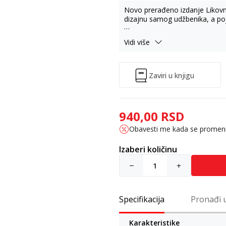
Novo prerađeno izdanje Likovne
dizajnu samog udžbenika, a poj
I pored skraćivanja određenih l
Vidi više
likovni podsticaji, koji su u pr
sastavni deo svakog likovnog z
U udžbeniku se nalazi 31 likovni 
Zaviri u knjigu
Likovna kultura 4 koncipirana j
metoda: obuhvata prezentaciju 
praktičnu primenu kroz grupni i 
940,00
RSD
tako važnu samoevaluaciju.
Obavesti me kada se promen
Na kraju svake oblasti nalazi se
ocenjivanje savladanosti gradiva
Izaberi količinu
U udžbeniku se nalaze nalepnice
dodatak sa označenim položaje
tvrđava, arheoloških nalazišta 
Specifikacija
Pronađi 
Karakteristike