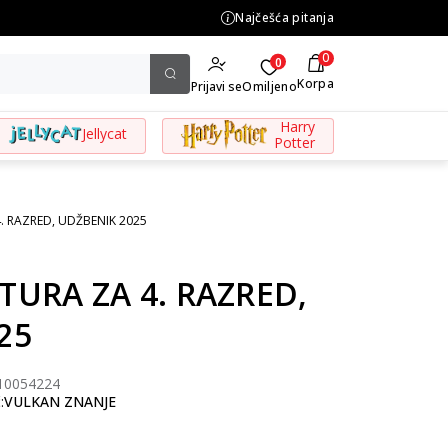
Najčešća pitanja
KOLIČINSKI POPUST ::: Do
0
0
Korpa
Prijavi se
Omiljeno
Harry
Jellycat
Potter
. RAZRED, UDŽBENIK 2025
TURA ZA 4. RAZRED,
25
10054224
:
VULKAN ZNANJE