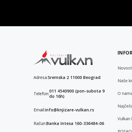
vulkan klub
Vulkanova Klub članska karta
INFO
Novost
Adresa:
Sremska 2 11000 Beograd
Naše kn
011 4540900 (pon-subota 9
O nam
Telefon:
do 16h)
Najčešć
Email:
info@knjizare-vulkan.rs
Vulkan 
Račun:
Banka Intesa 160-336484-06
POSAO