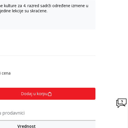
 kulture za 4. razred sadrži određene izmene u
edine lekcije su skraćene.
ekcija, udžbenik je zadržao kvalitet tako što su
ethodnom izdanju bili na kraju udžbenika, sada
adatka.
zadatak za individualni ili grupni rad učenika.
e tako da omogući aktivno učenje putem različitih
gradiva, sistematizaciju i proveru naučenog,
individualni rad, podsticajne predloške za rad i
i cena
 likovni kviz, sačinjen od zadataka za proveru i
 iz date oblasti.
 za realizaciju pojedinih zadataka, kartonski
Dodaj u korpu
m glavnih spomenika prirode, spomenika kulture,
i manastira u našoj zemlji
u prodavnici
Vrednost