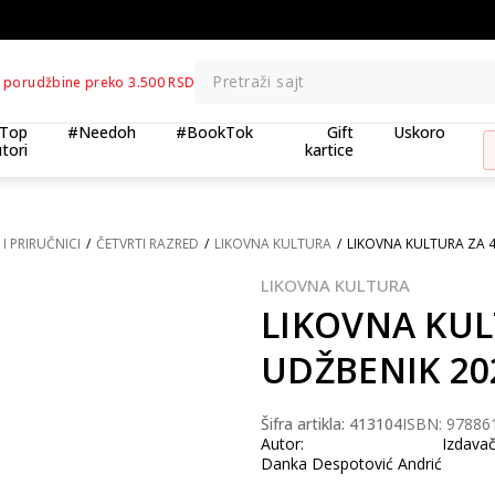
BESPLATNA ISPORUKA za porudžbine preko 3.500,00 din
Pretraži sajt
 porudžbine preko 3.500 RSD
Top
#Needoh
#BookTok
Gift
Uskoro
tori
kartice
I PRIRUČNICI
ČETVRTI RAZRED
LIKOVNA KULTURA
LIKOVNA KULTURA ZA 4
LIKOVNA KULTURA
LIKOVNA KUL
UDŽBENIK 20
Šifra artikla:
413104
ISBN: 97886
Autor:
Izdavač
Danka Despotović Andrić