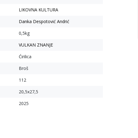
LIKOVNA KULTURA
Danka Despotović Andrić
0,5kg
VULKAN ZNANJE
Ćirilica
Broš
112
20,5x27,5
2025