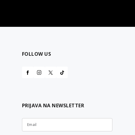
najčešća pitanja
0 dinara
Kontaktirajte nas za pomoć
FOLLOW US
PRIJAVA NA NEWSLETTER
Email