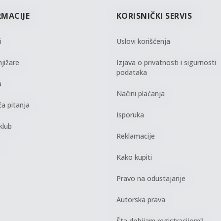
RMACIJE
KORISNIČKI SERVIS
i
Uslovi korišćenja
jižare
Izjava o privatnosti i sigurnosti
podataka
a
Načini plaćanja
a pitanja
Isporuka
klub
Reklamacije
Kako kupiti
Pravo na odustajanje
Autorska prava
Šta dobijam registracijom?