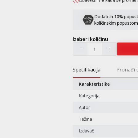
Obavesti me kada se promen
Dodatnih 10% popusta 
količinskim popustom
Izaberi količinu
Specifikacija
Pronađi 
Karakteristike
Kategorija
Autor
Težina
Izdavač