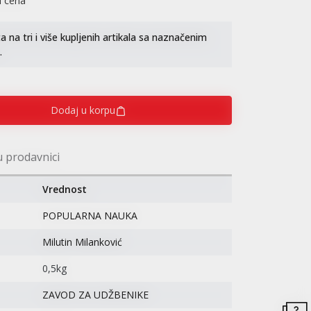
i cena
na tri i više kupljenih artikala sa naznačenim
.
Dodaj u korpu
u prodavnici
Vrednost
POPULARNA NAUKA
Milutin Milanković
0,5kg
ZAVOD ZA UDŽBENIKE