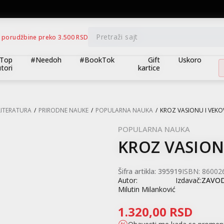
BESPLATNA ISPORUKA za porudžbine preko 3.500,00 din
Pretraži sajt
 porudžbine preko 3.500 RSD
Top
#Needoh
#BookTok
Gift
Uskoro
tori
kartice
LITERATURA
PRIRODNE NAUKE
POPULARNA NAUKA
KROZ VASIONU I VEKO
POPULARNA NAUKA
KROZ VASION
Šifra artikla:
395919
ISBN: 86002
Autor:
Izdavač:
ZAVOD
Milutin Milanković
1.320,00
RSD