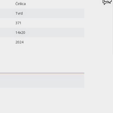
Ćirilica
Tvrd
371
14x20
2024