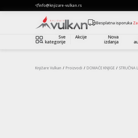
KOLIČINSKI POPUST ::: Dodatnih 10% na tri kupljena artikla
info@knjizare-vulkan.rs
Besplatna isporuka
Za
Sve
Akcije
Nova
kategorije
izdanja
au
Knjižare Vulkan
Proizvodi
DOMAĆE KNJIGE
STRUČNA 