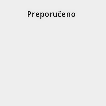
Preporučeno
New
Pri
pro
10
%
10
Un
POPULARNA NAUKA
POPULARNA NAUK
DOKAZ O STAROSTI
NAŠE DIVLJE
NASLEĐE
Rouz En Keni
Peter Voleben
1.116,01
RSD
899,10
RSD
1.240,00
RSD
999,00
RSD