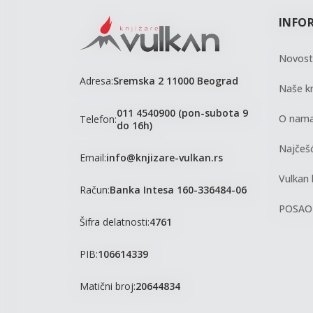
INFO
Novost
Adresa:
Sremska 2 11000 Beograd
Naše kn
011 4540900 (pon-subota 9
O nam
Telefon:
do 16h)
Najčešć
Email:
info@knjizare-vulkan.rs
Vulkan 
Račun:
Banka Intesa 160-336484-06
POSAO
Šifra delatnosti:
4761
PIB:
106614339
Matični broj:
20644834