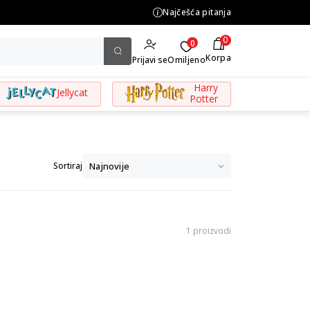
ine preko 3.500,00 din
Najčešća pitanja
0
0
Korpa
Prijavi se
Omiljeno
Harry
Jellycat
Potter
Sortiraj
1 proizvodi