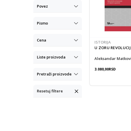
Povez
Pismo
Cena
ISTORIJA
U ZORU REVOLUCIJ
Liste proizvoda
Aleksandar Matkov
3.080,00
RSD
Pretraži proizvode
Resetuj filtere