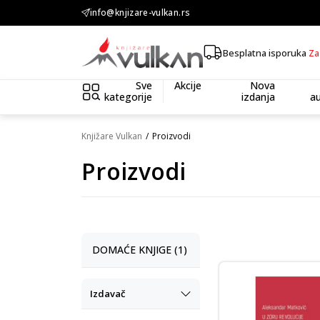
info@knjizare-vulkan.rs
KOLIČINSKI POPUST ::: Dodatnih 10% na tri kupljena artikla
Besplatna isporuka
Za
Sve
Akcije
Nova
kategorije
izdanja
au
Knjižare Vulkan
Proizvodi
Proizvodi
DOMAĆE KNJIGE (1)
Izdavač