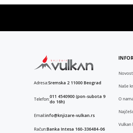
vulkan klub
Vulkanova Klub članska karta
INFO
Novost
Adresa:
Sremska 2 11000 Beograd
Naše kn
011 4540900 (pon-subota 9
O nam
Telefon:
do 16h)
Najčešć
Email:
info@knjizare-vulkan.rs
Vulkan 
Račun:
Banka Intesa 160-336484-06