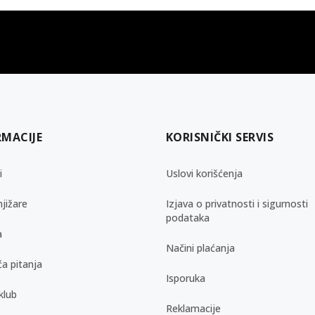
gift kartica
besplatna isporuka
Poklon kartica za svaku priliku
Za porudžbine preko 3.50
RMACIJE
KORISNIČKI SERVIS
i
Uslovi korišćenja
jižare
Izjava o privatnosti i sigurnosti
podataka
a
Načini plaćanja
a pitanja
Isporuka
klub
Reklamacije