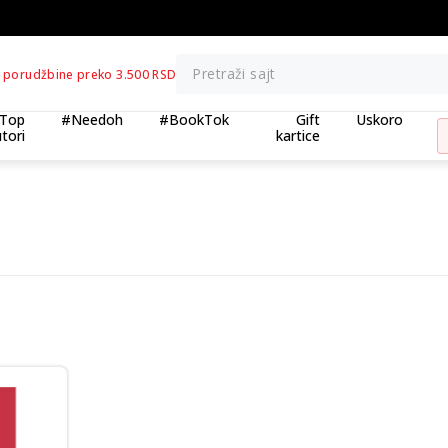
BESPLATNA ISPORUKA za porudžb
Pretraži sajt
 porudžbine preko 3.500 RSD
Top
#Needoh
#BookTok
Gift
Uskoro
tori
kartice