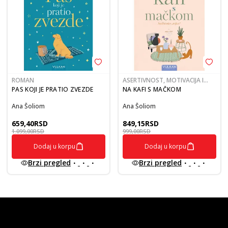
ROMAN
ASERTIVNOST, MOTIVACIJA I
SAMOPOŠTOVANJE
PAS KOJI JE PRATIO ZVEZDE
NA KAFI S MAČKOM
Ana Šoliom
Ana Šoliom
659,40
RSD
849,15
RSD
1.099,00
RSD
999,00
RSD
Dodaj u korpu
Dodaj u korpu
Brzi pregled
Brzi pregled
vulkan klub