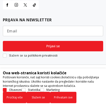
PRIJAVA NA NEWSLETTER
Email
Prijavi se
Slažem se sa
politikom privatnosti
Ova web-stranica koristi kolačiće
Poštovani korisniče, naš sajt koristi cookies (kolačiće) u cilju poboljšanja
korisničkog iskustva. Ukoliko nastavite da pregledate i koristite našu
Internet prodavnicu slažete se sa upotrebom kolačića.
Nastojimo da budemo što precizniji u opisu proizvoda, prikazu slika i
Obavezni
Statistika
Marketing
samih cena, ali ne možemo garantovati da su sve informacije kompletne i
Pročitaj više
Slažem se
Prihvatam sve
bez grešaka. Svi artikli prikazani na sajtu su deo naše ponude i ne
podrazumeva da su dostupni u svakom trenutku.