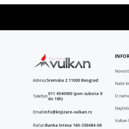
vulkan klub
Vulkanova Klub članska karta
INFO
Novost
Adresa:
Sremska 2 11000 Beograd
Naše kn
011 4540900 (pon-subota 9
O nam
Telefon:
do 16h)
Najčešć
Email:
info@knjizare-vulkan.rs
Vulkan 
Račun:
Banka Intesa 160-336484-06