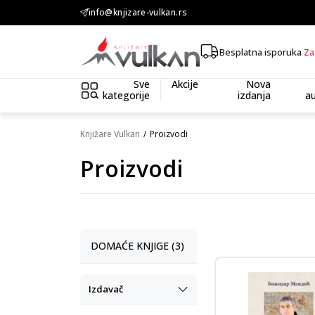
KOLIČINSKI POPUST ::: Dodatnih 10% na tri kupljena artikla
info@knjizare-vulkan.rs
Besplatna isporuka
Za
Sve
Akcije
Nova
kategorije
izdanja
au
Knjižare Vulkan
Proizvodi
Proizvodi
DOMAĆE KNJIGE (3)
Izdavač