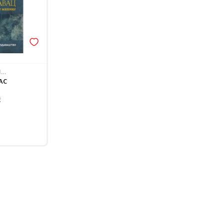
I
AC
ć