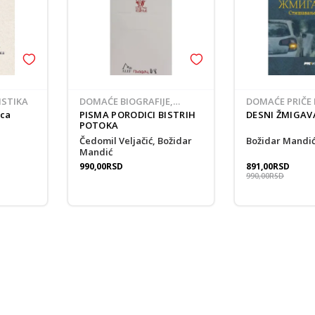
CISTIKA
DOMAĆE BIOGRAFIJE,
DOMAĆE PRIČE 
MEMOARI, DNEVNICI,
PRIPOVETKE
ca
PISMA PORODICI BISTRIH
DESNI ŽMIGAV
PISMA
POTOKA
Čedomil Veljačić, Božidar
Božidar Mandi
Mandić
990,00
RSD
891,00
RSD
990,00
RSD