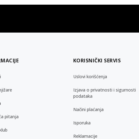
gift kartica
besplatna isporuka
Poklon kartica za svaku priliku
Za porudžbine preko 3.50
RMACIJE
KORISNIČKI SERVIS
i
Uslovi korišćenja
jižare
Izjava o privatnosti i sigurnosti
podataka
a
Načini plaćanja
a pitanja
Isporuka
klub
Reklamacije