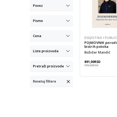
Povez
Pismo
Cena
ESEJISTIKA I PUBLI
POJMOVNIK porodi
bistrih potoka
Liste proizvoda
Božidar Mandić
891,00
RSD
990,00
RSD
Pretraži proizvode
Resetuj filtere