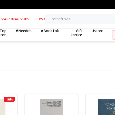
BESPLATNA ISPORUKA za porudžbine preko 3.500,00 din
Pretraži sajt
 porudžbine preko 3.500 RSD
Top
#Needoh
#BookTok
Gift
Uskoro
tori
kartice
10
%