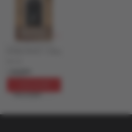
DOMAĆE PRIČE I PRIPOVETKE
NA KRAJU POČETKA - 2. izdanje
Ilija Tucić
1.188,00
RSD
1.320,00
RSD
Dodaj u korpu
Brzi pregled
vulkan klub