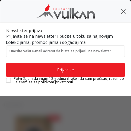
BESPLATNA ISPORUKA za porudžbine preko 3.500,00 din
0
0
Pretraži sajt
Newsletter prijava
Prijavite se na newsletter i budite u toku sa najnovijim
Nova izdanja
Top autori
#Needoh
#BookTok
Gift k
kolekcijama, promocijama i događajima.
Unesite Vašu e‑mail adresu da biste se prijavili na newsletter.
Knjižare Vulkan
Proizvodi
Proizvodi
Prijavi se
Potvrđujem da imam 18 godina ili više i da sam pročitao, razumeo
i slažem se sa
politikom privatnosti
1 proizvodi
10
%