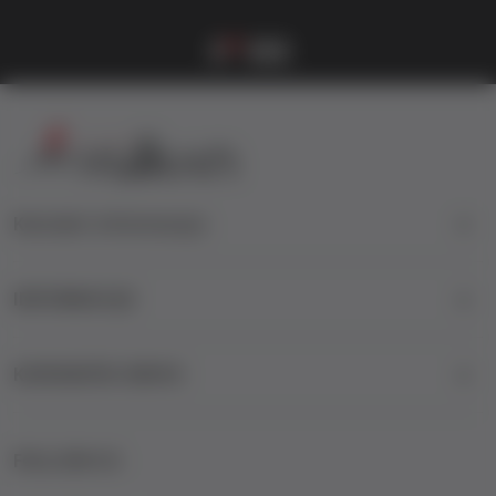
Vulkanova Klub članska karta
1
2
3
4
Kontakt informacije
INFORMACIJE
KORISNIČKI SERVIS
FOLLOW US