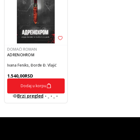
DOMAĆI ROMAN
ADRENOHROM
Ivana Feniks, Đorđe Đ. Vlajić
1.540,00
RSD
Dodaj u korpu
Brzi pregled
vulkan klub
Vulkanova Klub članska karta