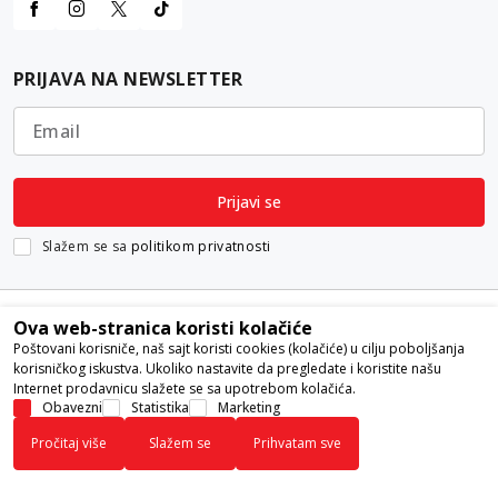
PRIJAVA NA NEWSLETTER
Email
Prijavi se
Slažem se sa
politikom privatnosti
Ova web-stranica koristi kolačiće
Poštovani korisniče, naš sajt koristi cookies (kolačiće) u cilju poboljšanja
korisničkog iskustva. Ukoliko nastavite da pregledate i koristite našu
Internet prodavnicu slažete se sa upotrebom kolačića.
Nastojimo da budemo što precizniji u opisu proizvoda, prikazu slika i
Obavezni
Statistika
Marketing
samih cena, ali ne možemo garantovati da su sve informacije kompletne i
Pročitaj više
Slažem se
Prihvatam sve
bez grešaka. Svi artikli prikazani na sajtu su deo naše ponude i ne
podrazumeva da su dostupni u svakom trenutku.