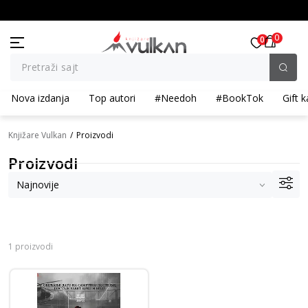
KOLIČINSKI POPUST ::: Dodatnih 10% na tri kupljena artikla
0
0
Pretraži sajt
Nova izdanja
Top autori
#Needoh
#BookTok
Gift k
Knjižare Vulkan
Proizvodi
Proizvodi
1 proizvodi