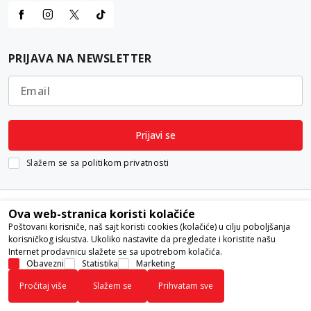
PRIJAVA NA NEWSLETTER
Email
Prijavi se
Slažem se sa
politikom privatnosti
Ova web-stranica koristi kolačiće
Poštovani korisniče, naš sajt koristi cookies (kolačiće) u cilju poboljšanja
korisničkog iskustva. Ukoliko nastavite da pregledate i koristite našu
Internet prodavnicu slažete se sa upotrebom kolačića.
Nastojimo da budemo što precizniji u opisu proizvoda, prikazu slika i
Obavezni
Statistika
Marketing
samih cena, ali ne možemo garantovati da su sve informacije kompletne i
Pročitaj više
Slažem se
Prihvatam sve
bez grešaka. Svi artikli prikazani na sajtu su deo naše ponude i ne
podrazumeva da su dostupni u svakom trenutku.