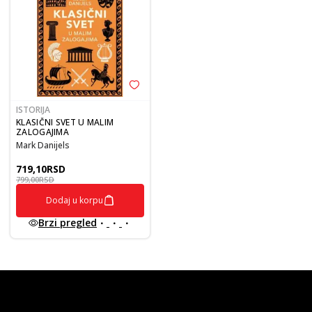
ISTORIJA
KLASIČNI SVET U MALIM
ZALOGAJIMA
Mark Danijels
719,10
RSD
799,00
RSD
Dodaj u korpu
Brzi pregled
vulkan klub