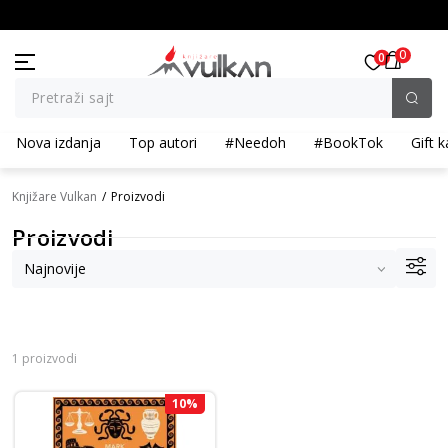
BESPLATNA ISPORUKA za porudžbine preko 3.500,00 din
0
0
Pretraži sajt
Nova izdanja
Top autori
#Needoh
#BookTok
Gift k
Knjižare Vulkan
Proizvodi
Proizvodi
1 proizvodi
10
%