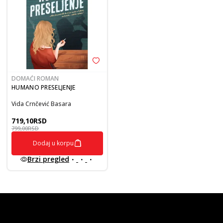
DOMAĆI ROMAN
HUMANO PRESELJENJE
Vida Crnčević Basara
719,10
RSD
799,00
RSD
Dodaj u korpu
Brzi pregled
vulkan klub