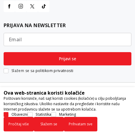
PRIJAVA NA NEWSLETTER
Email
Prijavi se
Slažem se sa
politikom privatnosti
Ova web-stranica koristi kolačiće
Poštovani korisniče, naš sajt koristi cookies (kolačiće) u cilju poboljšanja
korisničkog iskustva. Ukoliko nastavite da pregledate i koristite našu
Internet prodavnicu slažete se sa upotrebom kolačića.
Nastojimo da budemo što precizniji u opisu proizvoda, prikazu slika i
Obavezni
Statistika
Marketing
samih cena, ali ne možemo garantovati da su sve informacije kompletne i
Pročitaj više
Slažem se
Prihvatam sve
bez grešaka. Svi artikli prikazani na sajtu su deo naše ponude i ne
podrazumeva da su dostupni u svakom trenutku.