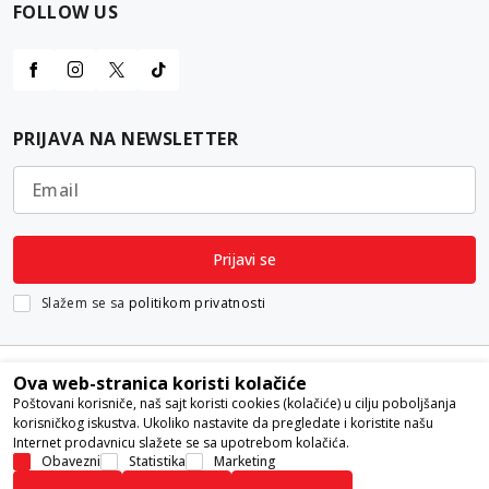
FOLLOW US
PRIJAVA NA NEWSLETTER
Email
Prijavi se
Slažem se sa
politikom privatnosti
Ova web-stranica koristi kolačiće
Poštovani korisniče, naš sajt koristi cookies (kolačiće) u cilju poboljšanja
korisničkog iskustva. Ukoliko nastavite da pregledate i koristite našu
Internet prodavnicu slažete se sa upotrebom kolačića.
Nastojimo da budemo što precizniji u opisu proizvoda, prikazu slika i
Obavezni
Statistika
Marketing
samih cena, ali ne možemo garantovati da su sve informacije kompletne i