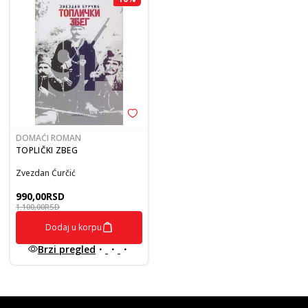
DOMAĆI ROMAN
TOPLIČKI ZBEG
Zvezdan Ćurčić
990,00
RSD
1.100,00
RSD
Dodaj u korpu
Brzi pregled