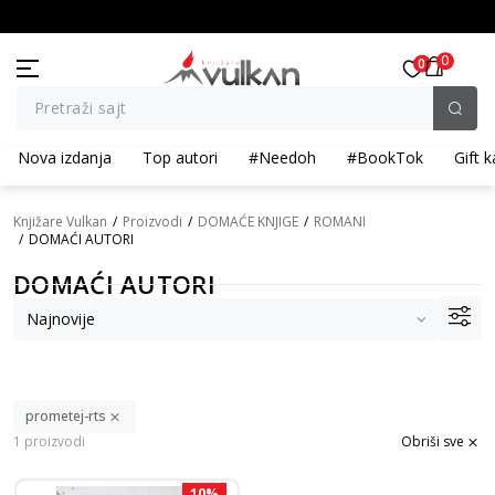
BESPLATNA ISPORUKA za porudžbine preko 3.500,00 din
0
0
Pretraži sajt
Nova izdanja
Top autori
#Needoh
#BookTok
Gift k
Knjižare Vulkan
Proizvodi
DOMAĆE KNJIGE
ROMANI
DOMAĆI AUTORI
DOMAĆI AUTORI
prometej-rts
1 proizvodi
Obriši sve
10
%