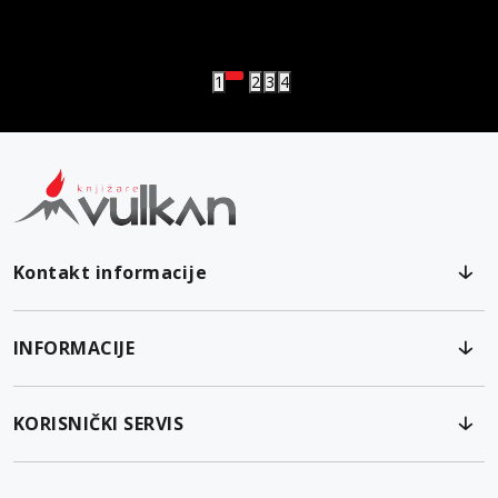
vulkan klub
Vulkanova Klub članska karta
1
2
3
4
Kontakt informacije
INFORMACIJE
KORISNIČKI SERVIS