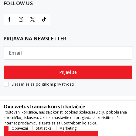
FOLLOW US
PRIJAVA NA NEWSLETTER
Email
Prijavi se
Slažem se sa
politikom privatnosti
Ova web-stranica koristi kolačiće
Poštovani korisniče, naš sajt koristi cookies (kolačiće) u cilju poboljšanja
korisničkog iskustva. Ukoliko nastavite da pregledate i koristite našu
Internet prodavnicu slažete se sa upotrebom kolačića.
Nastojimo da budemo što precizniji u opisu proizvoda, prikazu slika i
Obavezni
Statistika
Marketing
samih cena, ali ne možemo garantovati da su sve informacije kompletne i