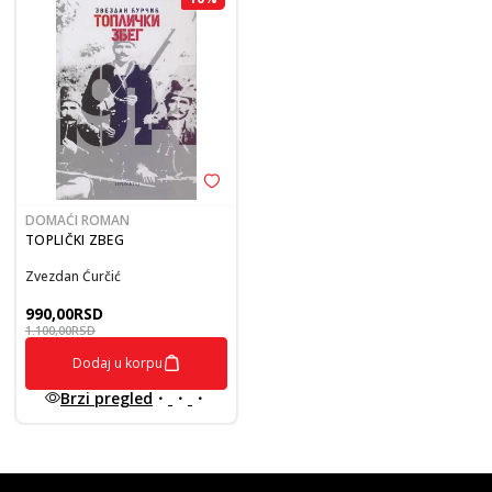
DOMAĆI ROMAN
TOPLIČKI ZBEG
Zvezdan Ćurčić
990,00
RSD
1.100,00
RSD
Dodaj u korpu
Brzi pregled