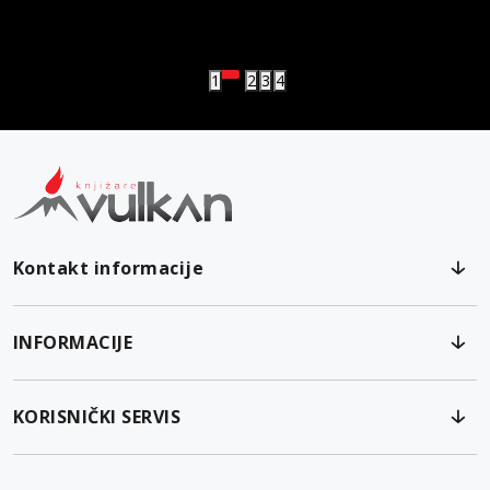
vulkan klub
Vulkanova Klub članska karta
1
2
3
4
Kontakt informacije
INFORMACIJE
KORISNIČKI SERVIS