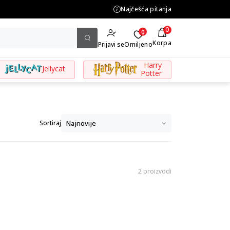
ORUKA za porudžbine preko 3.500,00 din
Najčešća pitanja
0
0
Korpa
Prijavi se
Omiljeno
Harry
Jellycat
Potter
Sortiraj
2 proizvodi