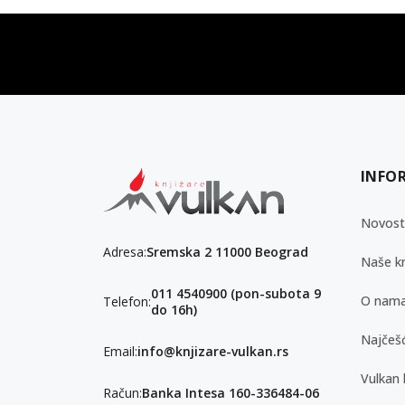
vulkan klub
Vulkanova Klub članska karta
INFO
Novost
Adresa:
Sremska 2 11000 Beograd
Naše kn
011 4540900 (pon-subota 9
O nam
Telefon:
do 16h)
Najčešć
Email:
info@knjizare-vulkan.rs
Vulkan 
Račun:
Banka Intesa 160-336484-06