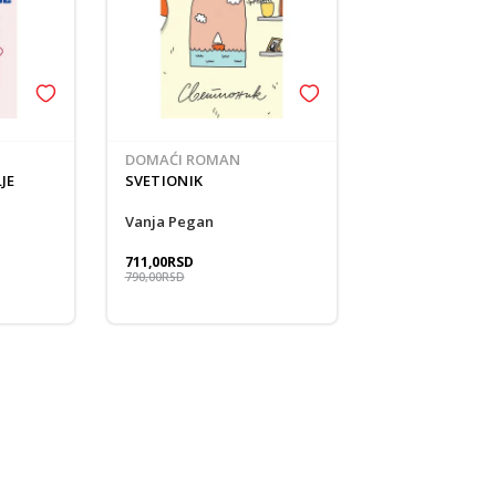
DOMAĆI ROMAN
JE
SVETIONIK
Vanja Pegan
711,00
RSD
790,00
RSD