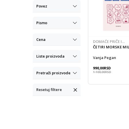
Povez
Pismo
Cena
DOMAĆE PRIČE I
PRIPOVETKE
ČETIRI MORSKE MIL
Liste proizvoda
Vanja Pegan
990,00
RSD
1.100,00
RSD
Pretraži proizvode
Resetuj filtere