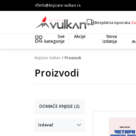
info@knjizare-vulkan.rs
KOLIČINSKI POPUST ::: Dodatnih 10% n
Besplatna isporuka
Za
Sve
Akcije
Nova
kategorije
izdanja
au
Knjižare Vulkan
Proizvodi
Proizvodi
DOMAĆE KNJIGE (2)
Izdavač