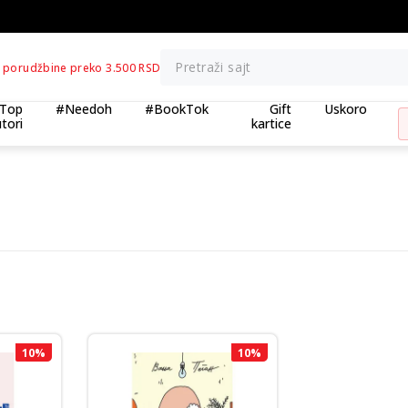
a tri kupljena artikla
BESPLATNA ISP
Pretraži sajt
 porudžbine preko 3.500 RSD
Top
#Needoh
#BookTok
Gift
Uskoro
tori
kartice
10
%
10
%