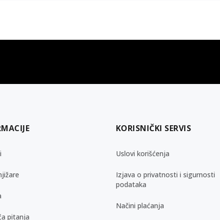
gift kartica
besplatna isporuka
Poklon kartica za svaku priliku
Za porudžbine preko 3.50
RMACIJE
KORISNIČKI SERVIS
i
Uslovi korišćenja
jižare
Izjava o privatnosti i sigurnosti
podataka
a
Načini plaćanja
a pitanja