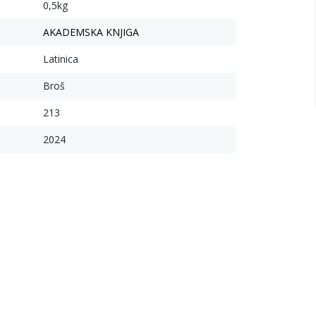
0,5kg
AKADEMSKA KNJIGA
Latinica
Broš
213
2024
10
%
10
%