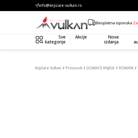
KOLIČINSKI POPUST ::: Dodatnih 10% na tri kupljena artikla
info@knjizare-vulkan.rs
Besplatna isporuka
Za
Sve
Akcije
Nova
kategorije
izdanja
au
Knjižare Vulkan
Proizvodi
DOMAĆE KNJIGE
ROMANI