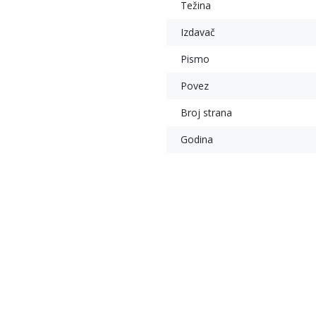
Težina
Izdavač
Pismo
Povez
Broj strana
Godina
%
10
%
10
%
sletter prijava
javite se na newsletter i budite u toku sa najnovijim kolekcijama,
mocijama i događajima.