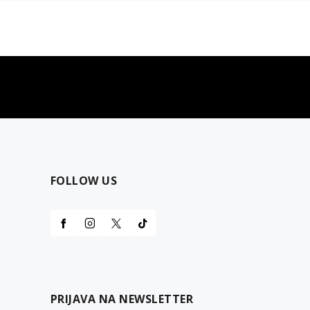
najčešća pitanja
0 dinara
Kontaktirajte nas za pomoć
FOLLOW US
PRIJAVA NA NEWSLETTER