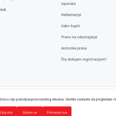
Isporuka
klub
Reklamacije
Kako kupiti
Pravo na odustajanje
Autorska prava
Šta dobijam registracijom?
kazu slika i samih cena, ali ne možemo
ačiće) u cilju poboljšanja korisničkog iskustva. Ukoliko nastavite da pregledate i 
vi artikli prikazani na sajtu su deo naše
ku.
čitaj više
Slažem se
Prihvatam sve
ava zadržana.