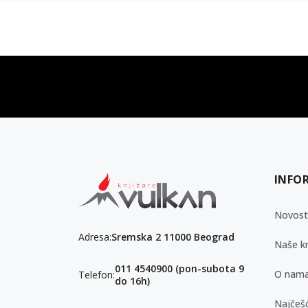
vulkan klub
Vulkanova Klub članska karta
INFO
Novost
Adresa:
Sremska 2 11000 Beograd
Naše kn
011 4540900 (pon-subota 9
O nam
Telefon:
do 16h)
Najčešć