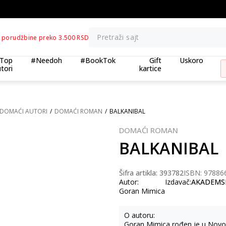
BESPLATNA ISPORUKA za porudžbine preko 3.500,00 din
Pretraži sajt
 porudžbine preko 3.500 RSD
Top
#Needoh
#BookTok
Gift
Uskoro
tori
kartice
DOMAĆI AUTORI
DOMAĆI ROMAN
BALKANIBAL
DOMAĆI ROMAN
BALKANIBAL
Šifra artikla:
393782
ISBN: 97886
Autor:
Izdavač:
AKADEMSK
Goran Mimica
O autoru:
Goran Mimica rođen je u Novom 