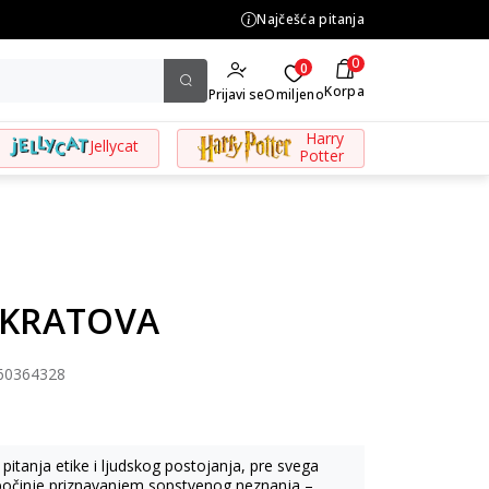
Najčešća pitanja
KOLIČINSKI POPUST ::: Do
0
0
Korpa
Prijavi se
Omiljeno
Harry
Jellycat
Potter
KRATOVA
60364328
pitanja etike i ljudskog postojanja, pre svega
 počinje priznavanjem sopstvenog neznanja –