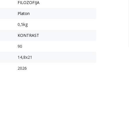
FILOZOFIJA
Platon
0,5kg
KONTRAST
90
14,8x21
2026
10
%
10
%