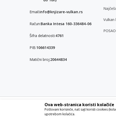
Najčešć
Email:
info@knjizare-vulkan.rs
Vulkan 
Račun:
Banka Intesa 160-336484-06
POSAO
Šifra delatnosti:
4761
PIB:
106614339
Matični broj:
20644834
Ova web-stranica koristi kolačiće
Nastojimo da budemo što precizniji u opisu proizvoda, pri
Poštovani korisniče, naš sajt koristi cookies (kol
garantovati da su sve informacije kompletne i bez grešaka. S
upotrebom kolačića.
ponude i ne podrazumeva da su dostupni u svakom trenut