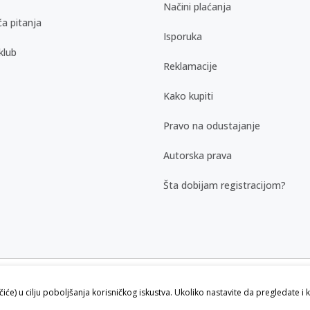
Načini plaćanja
a pitanja
Isporuka
klub
Reklamacije
Kako kupiti
Pravo na odustajanje
Autorska prava
Šta dobijam registracijom?
kazu slika i samih cena, ali ne možemo
ačiće) u cilju poboljšanja korisničkog iskustva. Ukoliko nastavite da pregledate i 
vi artikli prikazani na sajtu su deo naše
ku.