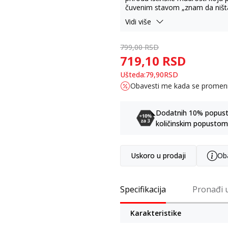
čuvenim stavom „znam da ništa
filozofsku misiju kao neprestan
Vidi više
razumevanje odnosa između poj
intelektualne hrabrosti, ostajuć
mišljenja i tragičnom sukobu iz
799,00
RSD
719,10
RSD
Ušteda:
79,90
RSD
Obavesti me kada se promen
Dodatnih 10% popusta 
količinskim popustom
Uskoro u prodaji
Ob
Specifikacija
Pronađi 
Karakteristike