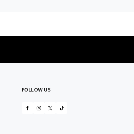
najčešća pitanja
0 dinara
Kontaktirajte nas za pomoć
FOLLOW US