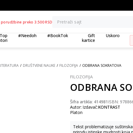
BESPLATNA ISPORUKA za porudžbine preko 3.500,00 din
Pretraži sajt
 porudžbine preko 3.500 RSD
Top
#Needoh
#BookTok
Gift
Uskoro
tori
kartice
LITERATURA
DRUŠTVENE NAUKE
FILOZOFIJA
ODBRANA SOKRATOVA
FILOZOFIJA
ODBRANA SO
10
%
Šifra artikla:
414981
ISBN: 97886
Autor:
Izdavač:
KONTRAST
Platon
Tekst problematizuje suštinska 
prirodu istinske mudrosti koja