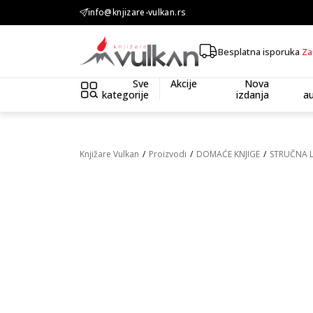
KOLIČINSKI POPUST ::: Dodatnih 10% na tri kupljena artikla
info@knjizare-vulkan.rs
Besplatna isporuka
Za
Sve
Akcije
Nova
kategorije
izdanja
au
Knjižare Vulkan
Proizvodi
DOMAĆE KNJIGE
STRUČNA 