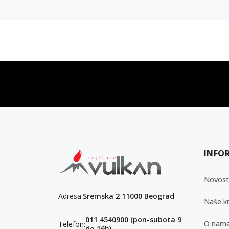
vulkan klub
Vulkanova Klub članska karta
INFO
Novost
Adresa:
Sremska 2 11000 Beograd
Naše kn
011 4540900 (pon-subota 9
O nam
Telefon:
do 16h)