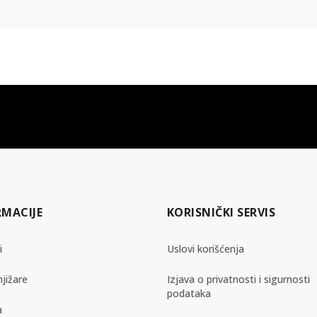
gift kartica
besplatna isporuka
Poklon kartica za svaku priliku
Za porudžbine preko 3.50
RMACIJE
KORISNIČKI SERVIS
i
Uslovi korišćenja
jižare
Izjava o privatnosti i sigurnosti
podataka
a